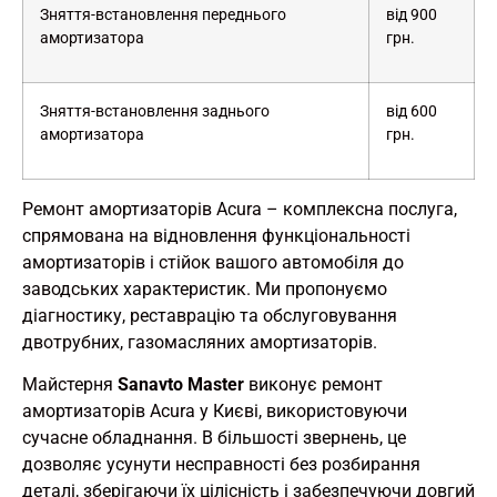
Зняття-встановлення переднього
від 900
амортизатора
грн.
Зняття-встановлення заднього
від 600
амортизатора
грн.
Ремонт амортизаторів Acura
– комплексна послуга,
спрямована на відновлення функціональності
амортизаторів і стійок вашого автомобіля до
заводських характеристик. Ми пропонуємо
діагностику, реставрацію та обслуговування
двотрубних, газомасляних амортизаторів.
Майстерня
Sanavto Master
виконує ремонт
амортизаторів Acura у Києві, використовуючи
сучасне обладнання. В більшості звернень, це
дозволяє усунути несправності без розбирання
деталі, зберігаючи їх цілісність і забезпечуючи довгий