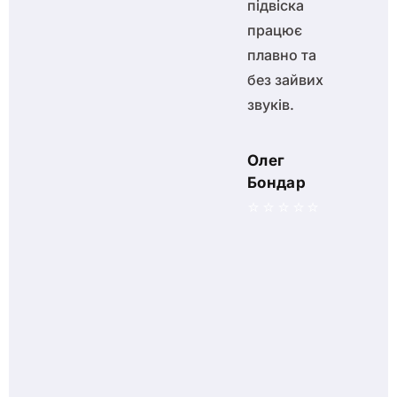
Дякую!
підвіска
працює
плавно та
Артем
без зайвих
Литвиненко
звуків.
⭐⭐⭐⭐⭐
Олег
Бондар
⭐⭐⭐⭐⭐