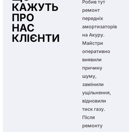
Після
Робив тут
КАЖУТЬ
відновлення
ремонт
ПРО
амортизаторів
передніх
НАС
на Acura
амортизаторів
КЛІЄНТИ
автомобіль
на Акуру.
перестав
Майстри
клювати при
оперативно
гальмуванні
виявили
та втрачати
причину
стійкість у
шуму,
поворотах.
замінили
Керованість
ущільнення,
просто топ.
відновили
Дуже
тиск газу.
задоволений
Після
результатом.
ремонту