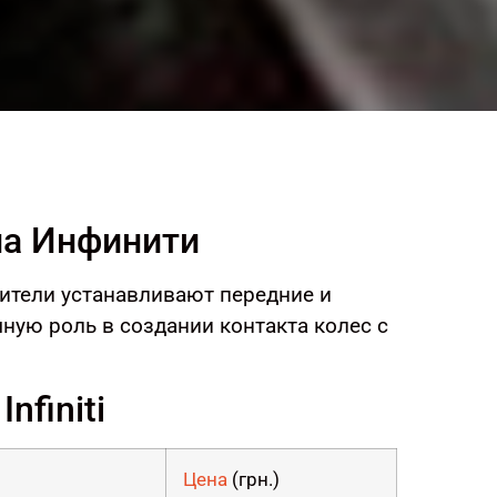
на Инфинити
ители устанавливают передние и
мную роль в создании контакта колес с
nfiniti
Цена
(грн.)