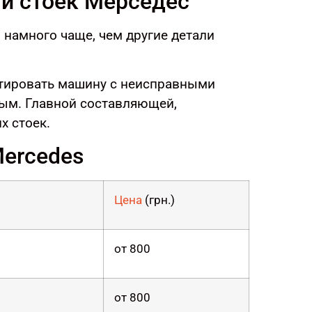
 и стоек Мерседес
намного чаще, чем другие детали
уатировать машину с неисправными
ым. Главной составляющей,
х стоек.
ercedes
Цена
(грн.)
от 800
от 800