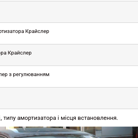
ортизатора Крайслер
ора Крайслер
лер з регулюванням
r
, типу амортизатора і місця встановлення.