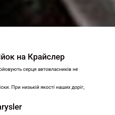
ійок на Крайслер
войовують серця автовласників не
ки. При низькій якості наших доріг,
rysler