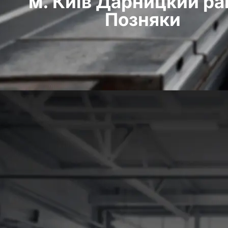
м. Київ Дарницкий ра
Позняки