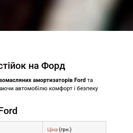
стійок на Форд
азомасляних амортизаторів Ford
та
ртаючи автомобілю комфорт і безпеку
Ford
Ціна
(грн.)