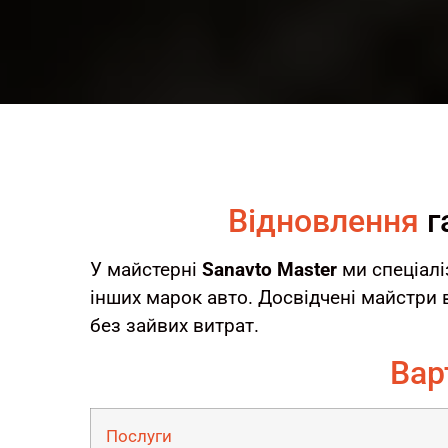
Відновлення
г
У майстерні
Sanavto Master
ми спеціал
інших марок авто. Досвідчені майстри 
без зайвих витрат.
Вар
Послуги