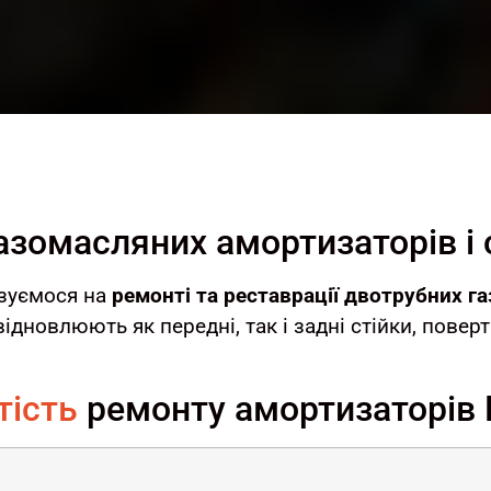
азомасляних амортизаторів і 
ізуємося на
ремонті та реставрації двотрубних г
відновлюють як передні, так і задні стійки, пове
тість
ремонту амортизаторів 