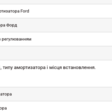
ртизатора Ford
ора Форд
 з регулюванням
, типу амортизатора і місця встановлення.
затора
ора